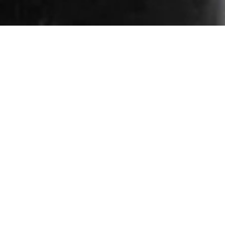
СТАТЬИ
Купите нашу продукцию по скидке на
маркетплейсах
КАТАЛОГ ПРОДУКЦИИ
КАК ПОЧИСТИТЬ
ГЕЙЗЕРНУЮ
КОФЕВАРКУ ОТ